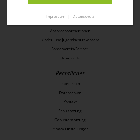
Über Uns
Impressum
|
Datenschutz
Projekte
Ansprechpartner:innen
Kinder- und Jugendschutzkonzept
Förderverein/Partner
Downloads
Rechtliches
Impressum
Datenschutz
Kontakt
Schulsatzung
Gebührensatzung
Privacy Einstellungen