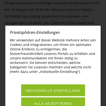
Ein ganz besonderes Highlight erwartet die Besucher:innen
am 14. August um 18:30 Uhr: Flamenco-Gitarrist Martin
Schmieder aus Leipzig präsentiert sein Können – ein
einzigartiges Live-Event, das Chemnitz schon lange nicht
mehr erlebt hat.
Privatsphären-Einstellungen
Der Eintritt ist frei, Sie sind herzlich eingeladen!
Wir verwenden auf dieser Website mehrere Arten von
Cookies und Integrationen, um Ihnen ein optimales
Online-Erlebnis zu ermöglichen, die
Nutzerfreundlichkeit unseres Portals zu erhöhen und
unsere Kommunikation mit Ihnen stetig zu
Service & Infos
verbessern. Sie können entscheiden, welche
Kategorien Sie zulassen möchten und welche nicht
Instrumentenverleih
(mehr dazu unter „Individuelle Einstellung“).
FAQ
Anmeldung
Anmeldegebühren
INDIVIDUELLE EINSTELLUNG
Sitemap
Sprechzeiten
ALLE AKZEPTIEREN