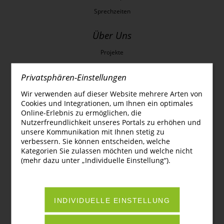
Sprechzeiten
Über Uns
Projekte
Ansprechpartner:innen
Privatsphären-Einstellungen
Kinder- und Jugendschutzkonzept
Wir verwenden auf dieser Website mehrere Arten von
Förderverein/Partner
Cookies und Integrationen, um Ihnen ein optimales
Downloads
Online-Erlebnis zu ermöglichen, die
Nutzerfreundlichkeit unseres Portals zu erhöhen und
unsere Kommunikation mit Ihnen stetig zu
Rechtliches
verbessern. Sie können entscheiden, welche
Kategorien Sie zulassen möchten und welche nicht
Impressum
(mehr dazu unter „Individuelle Einstellung“).
Datenschutz
Kontakt
Schulsatzung
INDIVIDUELLE EINSTELLUNG
Gebührensatzung
Privacy Einstellungen