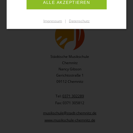
ALLE AKZEPTIEREN
Kontakt
Impressum
|
Datenschutz
Städtische Musikschule
Chemnitz
Nancy Gibson
Gerichtsstraße 1
09112 Chemnitz
Tel:
0371 302289
Fax: 0371 305812
musikschule@stadt-chemnitz.de
www.musikschule-chemnitz.de