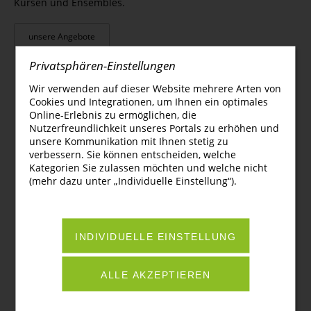
Musizieren mit Schlaginstrumenten. Notenkenntnisse oder
Kursen und Ensembles.
und einfachen Tänzen. Egal in welchem Alter – wir halten
musikalische Vorbildung sind nicht erforderlich. Nebenbei
uns fit mit Musik!
unsere Angebote
lernen Sie eine wunderbare Form der Entspannung kennen.
Privatsphären-Einstellungen
Einstiegsalter:
ab 60 Jahren
Wir verwenden auf dieser Website mehrere Arten von
Teilnehmerzahl:
6 - 8
Cookies und Integrationen, um Ihnen ein optimales
Online-Erlebnis zu ermöglichen, die
Service & Infos
Dauer:
wöchentlich 45 min
Nutzerfreundlichkeit unseres Portals zu erhöhen und
unsere Kommunikation mit Ihnen stetig zu
Instrumentenverleih
Kursleiterin:
Janet Lindner
verbessern. Sie können entscheiden, welche
FAQ
Kategorien Sie zulassen möchten und welche nicht
(mehr dazu unter „Individuelle Einstellung“).
Kontakt:
janet.lindner@stadt-chemnitz.de
Anmeldung
Anmeldegebühren
Sitemap
INDIVIDUELLE EINSTELLUNG
Sprechzeiten
Über Uns
ALLE AKZEPTIEREN
Projekte